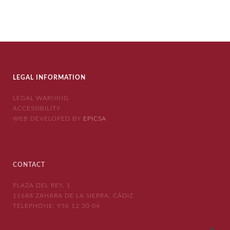
LEGAL INFORMATION
LEGAL WARNING
ACCESSIBILITY
WEB DEVELOPED BY
EPICSA
CONTACT
PLAZA DEL REY, 1
11688 ZAHARA DE LA SIERRA, CÁDIZ
TELEPHONE:
956 12 30 04