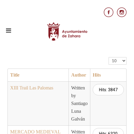
Display #
Title
Author
Hits
XIII Trail Las Palomas
Written
Hits: 3847
by
Santiago
Luna
Galván
MERCADO MEDIEVAL
Written
Hits: 6320