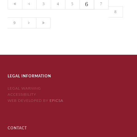
6
3
4
5
7
8
9
LEGAL INFORMATION
LEGAL WARNING
ACCESSIBILITY
WEB DEVELOPED BY
EPICSA
CONTACT