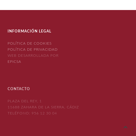
INFORMACIÓN LEGAL
POLÍTICA DE COOKIES
POLÍTICA DE PRIVACIDAD
WEB DESARROLLADA POR
EPICSA
CONTACTO
PLAZA DEL REY, 1
11688 ZAHARA DE LA SIERRA, CÁDIZ
TELÉFONO:
956 12 30 04