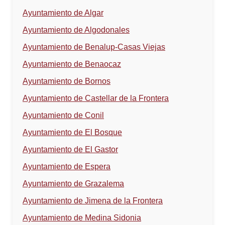
Ayuntamiento de Algar
Ayuntamiento de Algodonales
Ayuntamiento de Benalup-Casas Viejas
Ayuntamiento de Benaocaz
Ayuntamiento de Bornos
Ayuntamiento de Castellar de la Frontera
Ayuntamiento de Conil
Ayuntamiento de El Bosque
Ayuntamiento de El Gastor
Ayuntamiento de Espera
Ayuntamiento de Grazalema
Ayuntamiento de Jimena de la Frontera
Ayuntamiento de Medina Sidonia