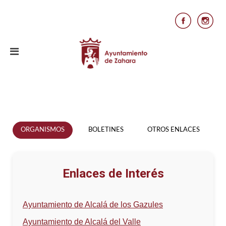
ORGANISMOS
BOLETINES
OTROS ENLACES
Enlaces de Interés
Ayuntamiento de Alcalá de los Gazules
Ayuntamiento de Alcalá del Valle